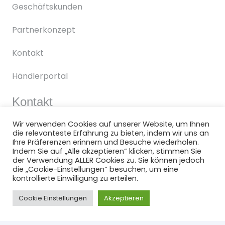
Geschäftskunden
Partnerkonzept
Kontakt
Händlerportal
Kontakt
Friends Mobile cc
Wir verwenden Cookies auf unserer Website, um Ihnen
GmbH
& Co. KG
die relevanteste Erfahrung zu bieten, indem wir uns an
Ihre Präferenzen erinnern und Besuche wiederholen.
Indem Sie auf „Alle akzeptieren“ klicken, stimmen Sie
Luxemburger Strasse 96
der Verwendung ALLER Cookies zu. Sie können jedoch
50354 Hürth
die „Cookie-Einstellungen“ besuchen, um eine
kontrollierte Einwilligung zu erteilen.
Tel: +49 22 19928321
Cookie Einstellungen
Akzeptieren
E-Mail:
info@friendsmobile.de